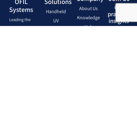
OFIL
Solutions
Get
Systems
About Us
Handheld
practical
Knowledge
Leading the
insights
UV
Hub
to
world in
Cameras
improve
Technical
Solar-Blind
UAV
electrical
Support
asset
UV
Inspection
reliability
technology
Cameras
for power
Camera
utilities,
Cores
Send
Me the
aviation,
Grid
Insights
and
Inspection
Monthly
research.
Software
insights for
Precision
real-world
inspection
electrical
tools
systems