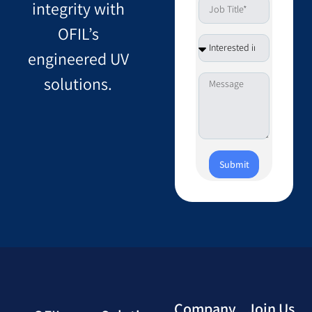
integrity with
OFIL’s
engineered UV
solutions.
Submit
Company
Join Us