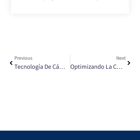
Previous
Next
Tecnología De Cámara UV De Vanguardia Mejora El Diagnóstico De Maquinas Rotativas
Optimizando La Confiabilidad De La Red Con Mantenimiento Predictivo